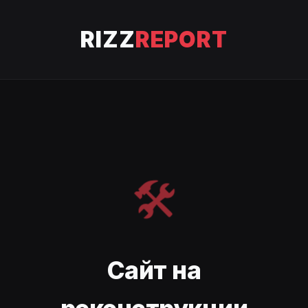
RIZZ
REPORT
🛠️
Сайт на