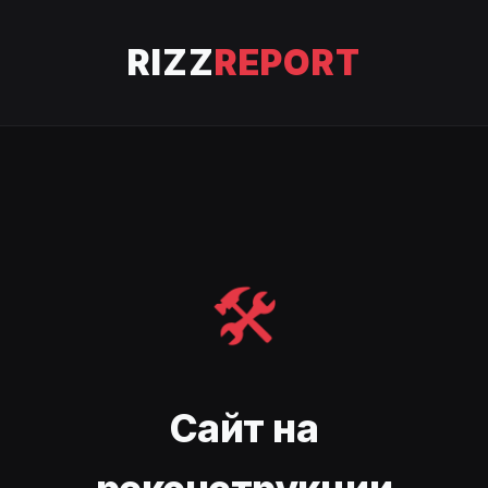
RIZZ
REPORT
🛠️
Сайт на