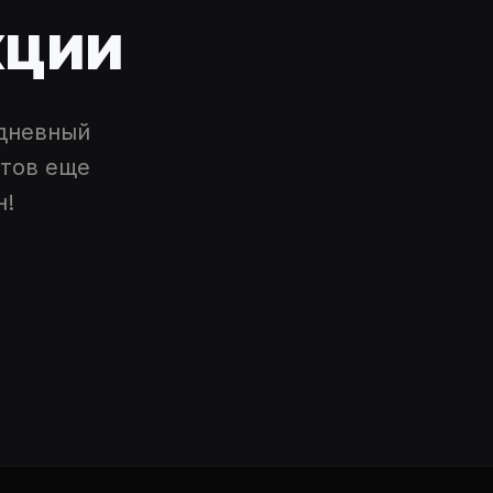
кции
дневный
йтов еще
н!