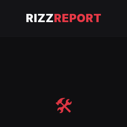
RIZZ
REPORT
🛠️