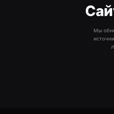
Сай
Мы обн
источни
л