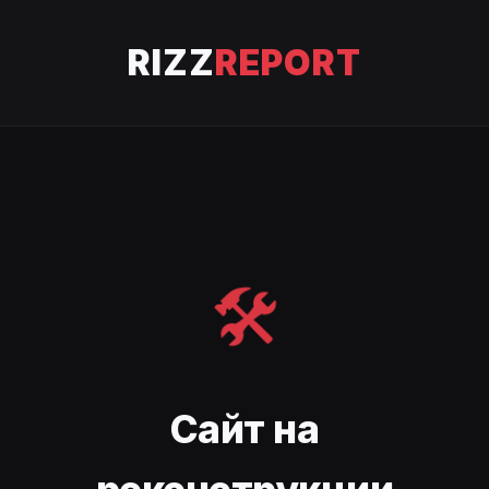
RIZZ
REPORT
🛠️
Сайт на