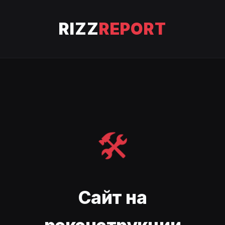
RIZZ
REPORT
🛠️
Сайт на