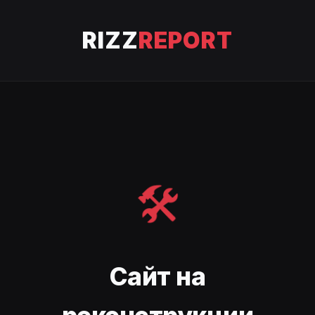
RIZZ
REPORT
🛠️
Сайт на