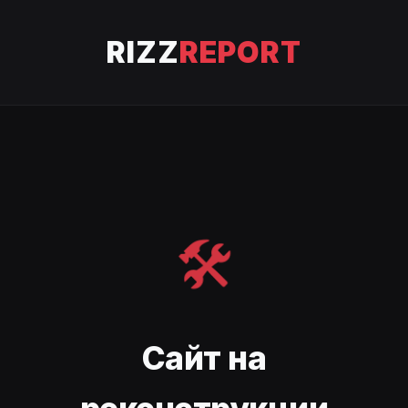
RIZZ
REPORT
🛠️
Сайт на