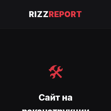
RIZZ
REPORT
🛠️
Сайт на